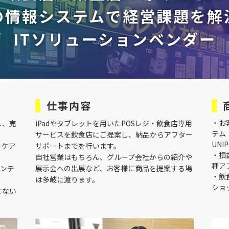
の情報システムで経営課題を解
ITソリューションベンダー
仕事内容
・お
し、売
iPadやタブレットを用いたPOSレジ・飲食店専用
テム
サービスを飲食店にご提案し、納品からアフター
UN
ーケア
サポートまでを行います。
・損
自社営業はもちろん、グループ会社からの紹介や
種ア
メンテ
展示会への出展など、お客様に商品を提案する場
・飲
は多岐に渡ります。
ショ
せない