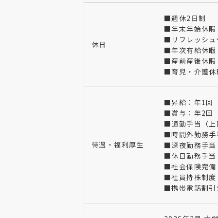
■週休2日制
■年末年始休暇
■リフレッシュ
休日
■年次有給休暇
■産前産後休暇
■育児・介護休
■昇給：年1回
■賞与：年2回
■通勤手当（上
■時間外勤務手
待遇・福利厚生
■深夜勤務手当
■休日勤務手当
■社会保険完備
■社員持株制度
■携帯電話割引