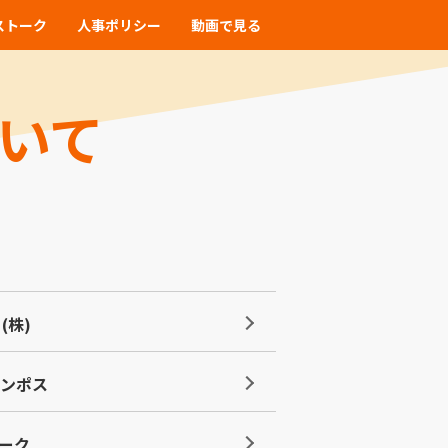
ストーク
人事ポリシー
動画で見る
いて
(株)
テンポス
パーク