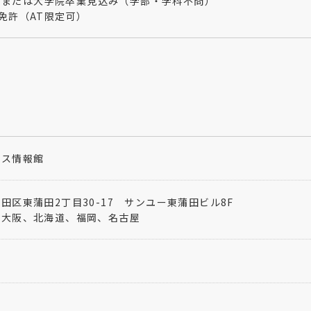
大学または大学院卒業見込み（学部・学科不問）​
免許（AT限定可）​
ポス情報館
田区東蒲田2丁目30-17 サンユー東蒲田ビル8F
、大阪、北海道、福岡、名古屋